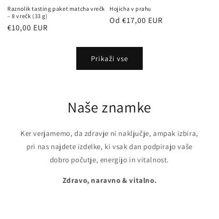
Raznolik tasting paket matcha vrečk
Hojicha v prahu
– 8 vrečk (33 g)
Redna
Od €17,00 EUR
Redna
€10,00 EUR
cena
cena
Prikaži vse
Naše znamke
Ker verjamemo, da zdravje ni naključje, ampak izbira,
pri nas najdete izdelke, ki vsak dan podpirajo vaše
dobro počutje, energijo in vitalnost.
Zdravo, naravno & vitalno.