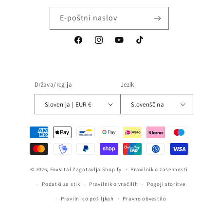
E-poštni naslov
Facebook
Instagram
YouTube
TikTok
Država/regija
Jezik
Slovenija | EUR €
Slovenščina
Načini
plačila
© 2026,
FoxVital
Zagotavlja Shopify
Pravilnik o zasebnosti
Podatki za stik
Pravilnik o vračilih
Pogoji storitve
Pravilnik o pošiljkah
Pravno obvestilo