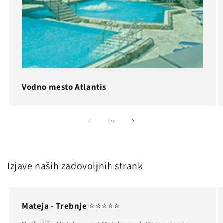
Vodno mesto Atlantis
od
1
/
3
Izjave naših zadovoljnih strank
Mateja - Trebnje
⭐⭐⭐⭐⭐