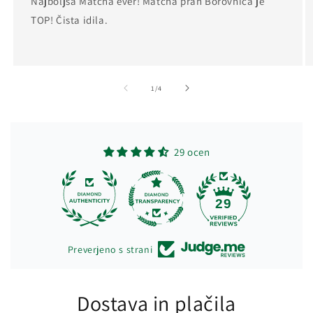
Najboljša Matcha ever! Matcha prah Borovnica je
TOP! Čista idila.
od
1
/
4
29 ocen
29
Preverjeno s strani
Dostava in plačila