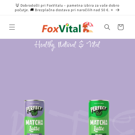
Preskoči
🦊 Dobrodošli pri FoxVitalu – pametna izbira za vaše dobro
na
počutje. 🚚 Brezplačna dostava pri naročilih nad 50 €. ⭐
vsebino
Košarica
Healthy, Natural & Vital