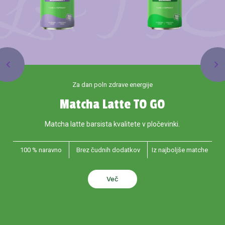
LATT
chevron_left
chevron_right
Za dan poln zdrave energije
Matcha Latte TO GO
Matcha latte barsista kvalitete v pločevinki.
100 % naravno
Brez čudnih dodatkov
Iz najboljše matche
Več