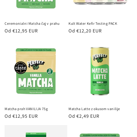
Kult Water Kefir Testing PACK
Ceremonialni Matcha čaj v prahu
Redna
Od €12,20 EUR
Redna
Od €12,95 EUR
cena
cena
Matcha prah VANILIJA 75g
Matcha Latte z okusom vanilije
Redna
Od €12,95 EUR
Redna
Od €2,49 EUR
cena
cena