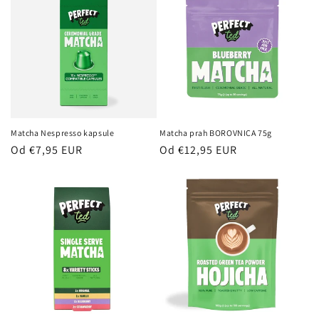
Matcha Nespresso kapsule
Matcha prah BOROVNICA 75g
Redna
Od €7,95 EUR
Redna
Od €12,95 EUR
cena
cena